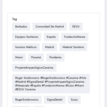
Tag
Barbados
Comunidad De Madrid
EEUU
Equipos Sanitarios
España
FundaciónManoa
Insumos Médicos
Madrid
Material Sanitario
Miami
Panamá
Pandemia
ProyectoArqueológicoCanaima
Roger Swidorowicz #RogerSwidorowicz #Canaima #Vzla
#Madrid #SigmaDental #ProyectoArqueológicoCanaima
#Venezuela #España #FundaciónManoa #Suiza #Miami
#EEUU Canaima
RogerSwidorowicz
SigmaDental
Suiza