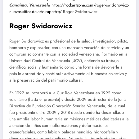
Canaima, Venezuela
https://rockartzone.com/roger-swidorowicz-
nuevos-sitios-de-arte-rupestre/
Roger Swidorowicz
Roger Swidorowicz
Roger Swidorowicz es profesional de la salud, investigador, piloto,
bombero y explorador, con una marcada vocación de servicio y un
compromiso constante con la sociedad venezolana. Formado en la
Universidad Central de Venezuela (UCV), entiende su trabajo
científico, social y humanitario como una forma de devolverle al
país lo aprendido y contribuir activamente al bienestar colectivo y
a la preservación del patrimonio cultural.
En 1992 se incorporó a la Cuz Roja Venezolana en 1992 como
voluntario (hasta el presente) y desde 2009 es director de la Junta
Directiva de Fundación Operación Sonrisa Venezuela, de la cual
fue presidente entre 2009 y 2018 desde donde ha desarrollado
una amplia labor humanitaria en misiones médicas dedicadas a la
atención de niños con malformaciones y deformaciones
craneofaciales, como labio y paladar hendido, hidrocefalia y
diversos síndromes metabólicos. Además, ha impulsado jornadas