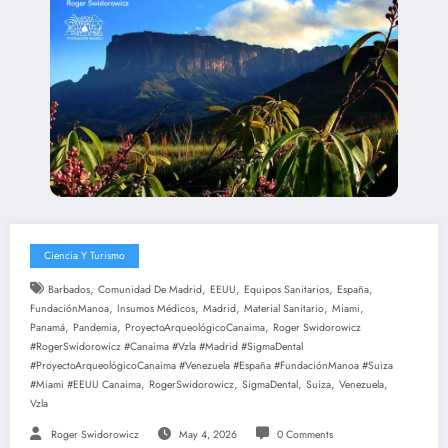
Ciencia Y Turismo
,
,
,
,
,
Barbados
Comunidad De Madrid
EEUU
Equipos Sanitarios
España
,
,
,
,
,
FundaciónManoa
Insumos Médicos
Madrid
Material Sanitario
Miami
,
,
,
Panamá
Pandemia
ProyectoArqueológicoCanaima
Roger Swidorowicz
#RogerSwidorowicz #Canaima #Vzla #Madrid #SigmaDental
#ProyectoArqueológicoCanaima #Venezuela #España #FundaciónManoa #Suiza
,
,
,
,
,
#Miami #EEUU Canaima
RogerSwidorowicz
SigmaDental
Suiza
Venezuela
Vzla
Roger Swidorowicz
May 4, 2026
0 Comments