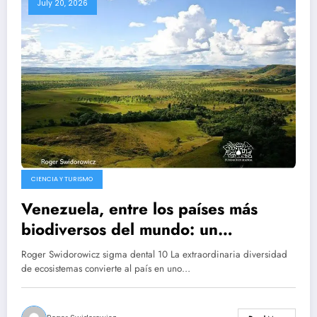
July 20, 2026
CIENCIA Y TURISMO
Venezuela, entre los países más
biodiversos del mundo: un
patrimonio natural que sorprende
Roger Swidorowicz sigma dental 10 La extraordinaria diversidad
por su riqueza
de ecosistemas convierte al país en uno…