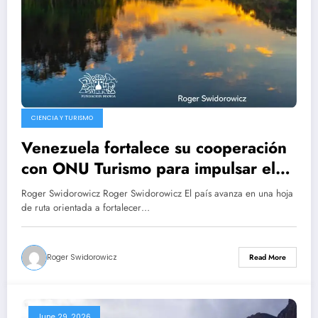
CIENCIA Y TURISMO
Venezuela fortalece su cooperación
con ONU Turismo para impulsar el
genial desarrollo sostenible del
Roger Swidorowicz Roger Swidorowicz El país avanza en una hoja
sector
de ruta orientada a fortalecer…
Roger Swidorowicz
Read More
June 29, 2026