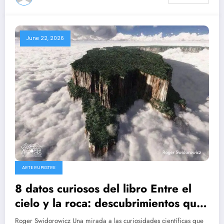
June 22, 2026
ARTE RUPESTRE
8 datos curiosos del libro Entre el
cielo y la roca: descubrimientos que
revelan el pasado arqueológico de
Roger Swidorowicz Una mirada a las curiosidades científicas que