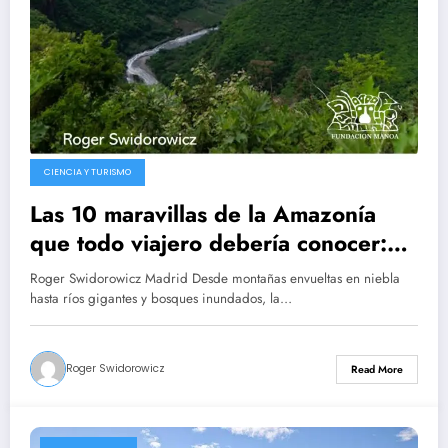
CIENCIA Y TURISMO
Las 10 maravillas de la Amazonía
que todo viajero debería conocer:
naturaleza, biodiversidad, y
Roger Swidorowicz Madrid Desde montañas envueltas en niebla
aventura en el pulmón verde del
hasta ríos gigantes y bosques inundados, la…
planeta
Roger Swidorowicz
Read More