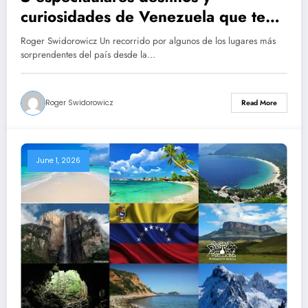
curiosidades de Venezuela que te
dejarán con la boca abierta – Roger
Roger Swidorowicz Un recorrido por algunos de los lugares más
Swidorowicz
sorprendentes del país desde la…
Roger Swidorowicz
Read More
June 1, 2026