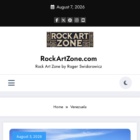
Skip
August 7, 2026
to
content
RockArtZone.com
Rock Art Zone by Roger Swidorowicz
Home
Venezuela
August 3, 2026