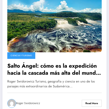
CIENCIA Y TURISMO
Salto Ángel: cómo es la expedición
hacia la cascada más alta del mundo
entre tepuyes, ríos y selva en
Roger Swidorowicz Turismo, geografía y ciencia en uno de los
Canaima
paisajes más extraordinarios de Sudamérica…
Roger Swidorowicz
Read More