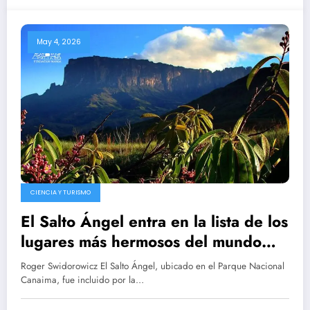
May 4, 2026
CIENCIA Y TURISMO
El Salto Ángel entra en la lista de los
lugares más hermosos del mundo
según Condé Nast Traveler
Roger Swidorowicz El Salto Ángel, ubicado en el Parque Nacional
Canaima, fue incluido por la…