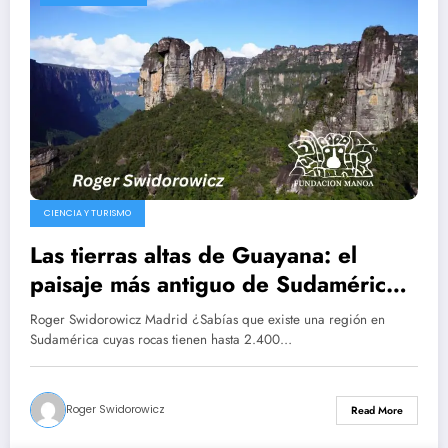
CIENCIA Y TURISMO
Las tierras altas de Guayana: el
paisaje más antiguo de Sudamérica
/ Roger Swidorowicz Madrid
Roger Swidorowicz Madrid ¿Sabías que existe una región en
Sudamérica cuyas rocas tienen hasta 2.400…
Roger Swidorowicz
Read More