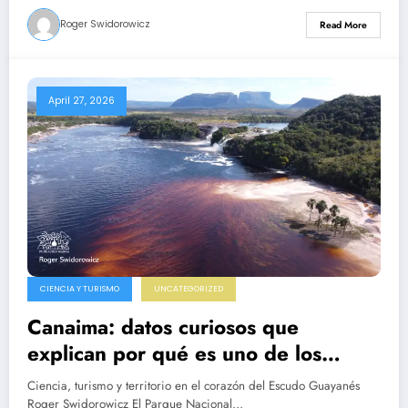
Roger Swidorowicz
Read More
April 27, 2026
CIENCIA Y TURISMO
UNCATEGORIZED
Canaima: datos curiosos que
explican por qué es uno de los
destinos más fascinantes del planeta
Ciencia, turismo y territorio en el corazón del Escudo Guayanés
Roger Swidorowicz El Parque Nacional…