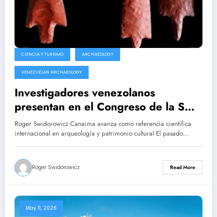
CIENCIA Y TURISMO
ARCHAEOLOGY
VENEZUELAN ARCHAEOLOGY
Investigadores venezolanos
presentan en el Congreso de la SAA
nuevos estudios sobre la lítica y el
Roger Swidorowicz Canaima avanza como referencia científica
arte rupestre del Complejo Canaima
internacional en arqueología y patrimonio cultural El pasado…
Roger Swidorowicz
Read More
May 11, 2026