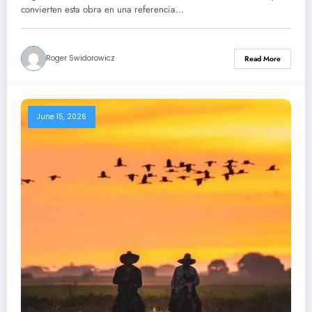
Canaima – Roger Swidorowicz
convierten esta obra en una referencia…
Roger Swidorowicz
Read More
June 15, 2026