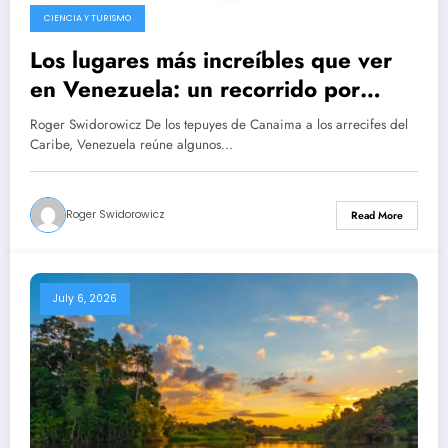
CIENCIA Y TURISMO
Los lugares más increíbles que ver
en Venezuela: un recorrido por
destinos donde la naturaleza
Roger Swidorowicz De los tepuyes de Canaima a los arrecifes del
sorprende a cada paso
Caribe, Venezuela reúne algunos…
Roger Swidorowicz
Read More
July 6, 2026