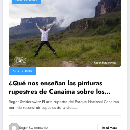
ARTE RUPESTRE
¿Qué nos enseñan las pinturas
rupestres de Canaima sobre los
primeros habitantes de Venezuela?
Roger Swidorowicz El arte rupestre del Parque Nacional Canaima
10 Roger Swidorowicz
permite reconstruir aspectos de la vida,…
Roger Swidorowicz
Read More