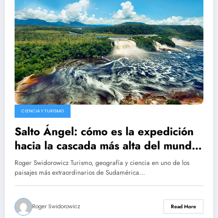
CIENCIA Y TURISMO
Salto Ángel: cómo es la expedición
hacia la cascada más alta del mundo
entre tepuyes, ríos y selva en
Roger Swidorowicz Turismo, geografía y ciencia en uno de los
Canaima
paisajes más extraordinarios de Sudamérica…
Roger Swidorowicz
Read More