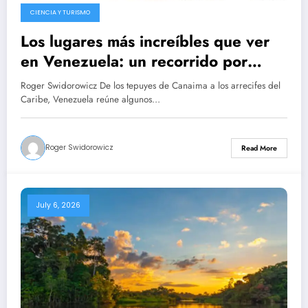
CIENCIA Y TURISMO
Los lugares más increíbles que ver
en Venezuela: un recorrido por
destinos donde la naturaleza
Roger Swidorowicz De los tepuyes de Canaima a los arrecifes del
sorprende a cada paso
Caribe, Venezuela reúne algunos…
Roger Swidorowicz
Read More
July 6, 2026