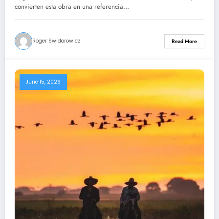
Canaima – Roger Swidorowicz
convierten esta obra en una referencia…
Roger Swidorowicz
Read More
June 15, 2026