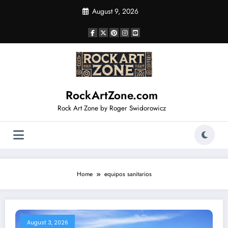
Skip
August 9, 2026
to
content
RockArtZone.com
Rock Art Zone by Roger Swidorowicz
Home
equipos sanitarios
August 3, 2026