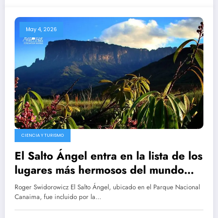
May 4, 2026
CIENCIA Y TURISMO
El Salto Ángel entra en la lista de los
lugares más hermosos del mundo
según Condé Nast Traveler
Roger Swidorowicz El Salto Ángel, ubicado en el Parque Nacional
Canaima, fue incluido por la…