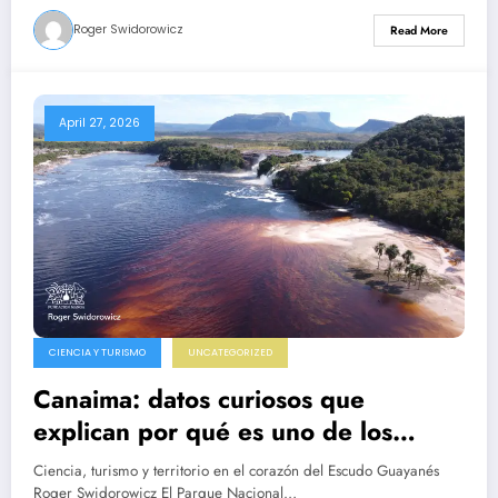
Roger Swidorowicz
Read More
April 27, 2026
CIENCIA Y TURISMO
UNCATEGORIZED
Canaima: datos curiosos que
explican por qué es uno de los
destinos más fascinantes del planeta
Ciencia, turismo y territorio en el corazón del Escudo Guayanés
Roger Swidorowicz El Parque Nacional…