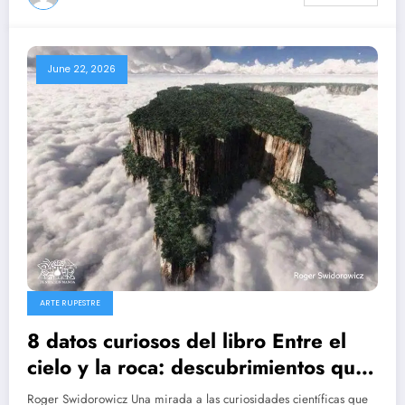
June 22, 2026
ARTE RUPESTRE
8 datos curiosos del libro Entre el
cielo y la roca: descubrimientos que
revelan el pasado arqueológico de
Roger Swidorowicz Una mirada a las curiosidades científicas que