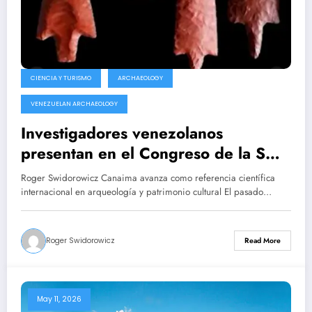
CIENCIA Y TURISMO
ARCHAEOLOGY
VENEZUELAN ARCHAEOLOGY
Investigadores venezolanos
presentan en el Congreso de la SAA
nuevos estudios sobre la lítica y el
Roger Swidorowicz Canaima avanza como referencia científica
arte rupestre del Complejo Canaima
internacional en arqueología y patrimonio cultural El pasado…
Roger Swidorowicz
Read More
May 11, 2026