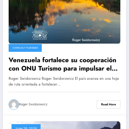
CIENCIA Y TURISMO
Venezuela fortalece su cooperación
con ONU Turismo para impulsar el
genial desarrollo sostenible del
Roger Swidorowicz Roger Swidorowicz El país avanza en una hoja
sector
de ruta orientada a fortalecer…
Roger Swidorowicz
Read More
June 29, 2026