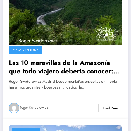
CIENCIA Y TURISMO
Las 10 maravillas de la Amazonía
que todo viajero debería conocer:
naturaleza, biodiversidad, y
Roger Swidorowicz Madrid Desde montañas envueltas en niebla
aventura en el pulmón verde del
hasta ríos gigantes y bosques inundados, la…
planeta
Roger Swidorowicz
Read More