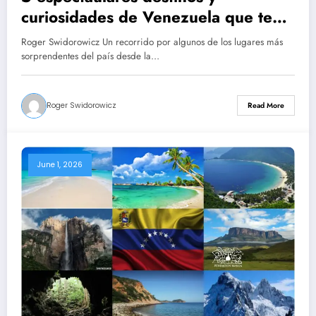
curiosidades de Venezuela que te
dejarán con la boca abierta – Roger
Roger Swidorowicz Un recorrido por algunos de los lugares más
Swidorowicz
sorprendentes del país desde la…
Roger Swidorowicz
Read More
June 1, 2026