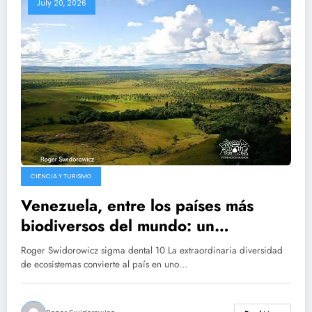
July 20, 2026
CIENCIA Y TURISMO
Venezuela, entre los países más
biodiversos del mundo: un
patrimonio natural que sorprende
Roger Swidorowicz sigma dental 10 La extraordinaria diversidad
por su riqueza
de ecosistemas convierte al país en uno…