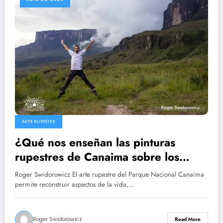
ARTE RUPESTRE
¿Qué nos enseñan las pinturas
rupestres de Canaima sobre los
primeros habitantes de Venezuela?
Roger Swidorowicz El arte rupestre del Parque Nacional Canaima
10 Roger Swidorowicz
permite reconstruir aspectos de la vida,…
Roger Swidorowicz
Read More