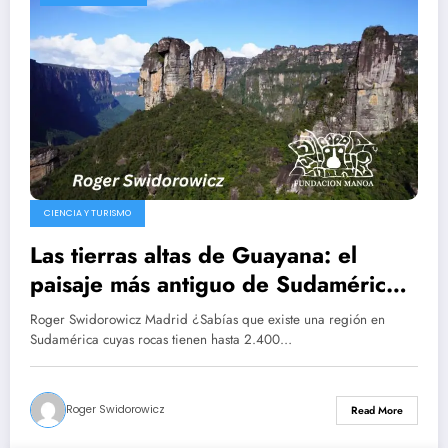
CIENCIA Y TURISMO
Las tierras altas de Guayana: el
paisaje más antiguo de Sudamérica
/ Roger Swidorowicz Madrid
Roger Swidorowicz Madrid ¿Sabías que existe una región en
Sudamérica cuyas rocas tienen hasta 2.400…
Roger Swidorowicz
Read More